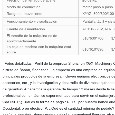
Precisión de llenado de aceite
±0,02ML
Modo de conducción
motor paso a paso + 
Rango de movimiento
X/Y/Z: 300/300/100
Funcionamiento y visualización
Pantalla táctil + si
Fuente de alimentación
AC110-220V, ALR
El tamaño de la máquina es de
510*630*700mm (L*W
aproximadamente
La caja de madera con la máquina está
810*610*890mm (L*W
sobre
Fotos detalladas Perfil de la empresa Shenzhen XGX Machinery Co., 
distrito de Baoan, Shenzhen. La empresa es una empresa de equipos
principales productos de la empresa incluyen equipos electrónicos de
accesorios, etc., y la investigación y desarrollo de diversos equi
de garantía? A:hacemos la garantía de tiempo 12 meses desde la lle
profesional con un técnico experimentado para servir en el extranjer
vida útil. P:¿Cuál es tu forma de pago? R: T/T por nuestro banco dir
Occidental, o en efectivo. P: ¿Qué es el cantidad mínima de pedido?
según la cantidad. Normalmente elegirán International Express, Air 