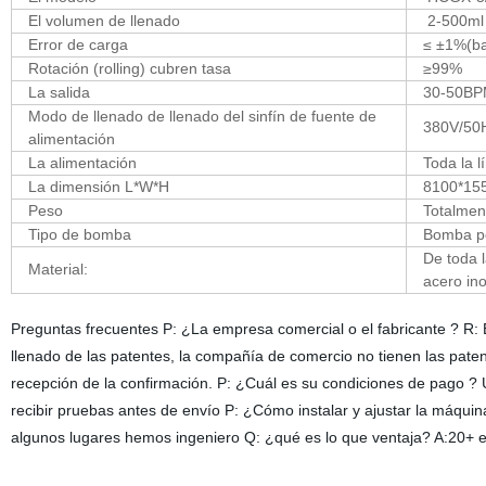
El volumen de llenado
2-500ml 
Error de carga
≤ ±1%(ba
Rotación (rolling) cubren tasa
≥99%
La salida
30-50BP
Modo de llenado de llenado del sinfín de fuente de
380V/50H
alimentación
La alimentación
Toda la l
La dimensión L*W*H
8100*15
Peso
Totalmen
Tipo de bomba
Bomba pe
De toda l
Material:
acero in
Preguntas frecuentes P: ¿La empresa comercial o el fabricante ? R
llenado de las patentes, la compañía de comercio no tienen las pat
recepción de la confirmación. P: ¿Cuál es su condiciones de pago ?
recibir pruebas antes de envío P: ¿Cómo instalar y ajustar la máqui
algunos lugares hemos ingeniero Q: ¿qué es lo que ventaja? A:20+ ex