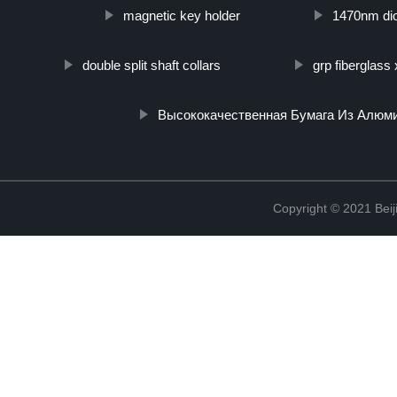
magnetic key holder
1470nm dio
double split shaft collars
grp fiberglas
Высококачественная Бумага Из Алюм
Copyright © 2021 Beij