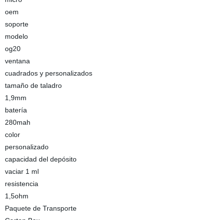
oem
soporte
modelo
og20
ventana
cuadrados y personalizados
tamaño de taladro
1,9mm
batería
280mah
color
personalizado
capacidad del depósito
vaciar 1 ml
resistencia
1,5ohm
Paquete de Transporte