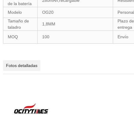
280mAh,recargable
Resisten
de la batería
Modelo
OG20
Persona
Tamaño de
Plazo de
1,8MM
taladro
entrega
MOQ
100
Envío
Fotos detalladas