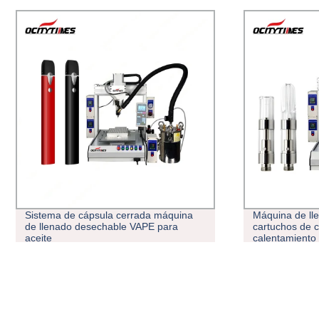
Máquina de llenado automático de
Japón/ Nosot
cartuchos de cera de sobremesa con
desechable d
calentamiento de líquidos
VAPE 510 esp
1ml hilo vap
0,5mL para a