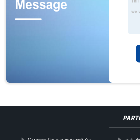
PART
Съемник Гидравлический Квт
teak pl