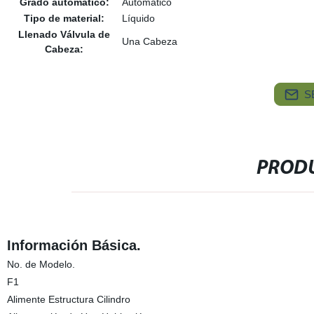
Grado automático:
Automático
Tipo de material:
Líquido
Llenado Válvula de
Una Cabeza
Cabeza:
S
PRODU
Información Básica.
No. de Modelo.
F1
Alimente Estructura Cilindro