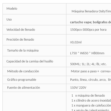
Modelo
Máquina llenadora OsityTim
Uso
cartucho vape; bolígrafos de
Velocidad de llenado
1500pcs-3000pcs por hora
Precisión de llenado
±0,02ml
Tamaño de la máquina
L750 * W650 * H800mm
Capacidad de la camisa del husillo
500ML; 1L; 2L; 4L; 8L; etc.
Método de conducción
Motor paso a paso + correa d
Gráfico programable
Punto, línea, círculo, arco, l
Fuente de alimentación
110V/ 220V
1 x máquina de llenado
1 x cilindro de acero inoxida
1 x manguera de calefacción
1 x aguja de calentamiento