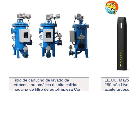
 de lavado de
EE.UU. Mayorista 0,5ml VAPE lápiz Po
co de alta calidad
280mAh Live Rosin Vaciar VAPE para
de autolimpieza Con
aceite grueso