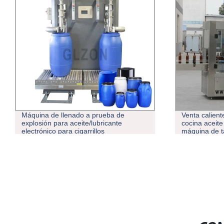
prueba de
Venta caliente condimentos líquido de
ubricante
cocina aceite de vinagre llenando
los
máquina de tapar