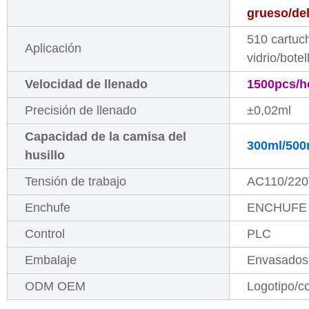
grueso/de
510 cartuch
Aplicación
vidrio/bote
Velocidad de llenado
1500pcs/h
Precisión de llenado
±0,02ml
Capacidad de la camisa del
300ml/500
husillo
Tensión de trabajo
AC110/22
Enchufe
ENCHUFE 
Control
PLC
Embalaje
Envasados 
ODM OEM
Logotipo/co