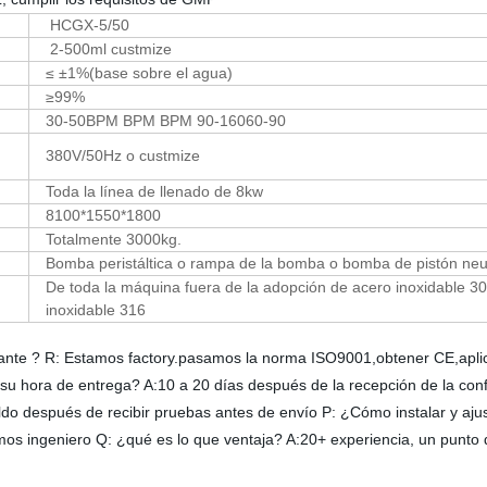
HCGX-5/50
2-500ml custmize
≤ ±1%(base sobre el agua)
≥99%
30-50BPM BPM BPM 90-16060-90
380V/50Hz o custmize
Toda la línea de llenado de 8kw
8100*1550*1800
Totalmente 3000kg.
Bomba peristáltica o rampa de la bomba o bomba de pistón ne
De toda la máquina fuera de la adopción de acero inoxidable 304
inoxidable 316
cante ? R: Estamos factory.pasamos la norma ISO9001,obtener CE,aplic
su hora de entrega? A:10 a 20 días después de la recepción de la con
do después de recibir pruebas antes de envío P: ¿Cómo instalar y aju
mos ingeniero Q: ¿qué es lo que ventaja? A:20+ experiencia, un punto 