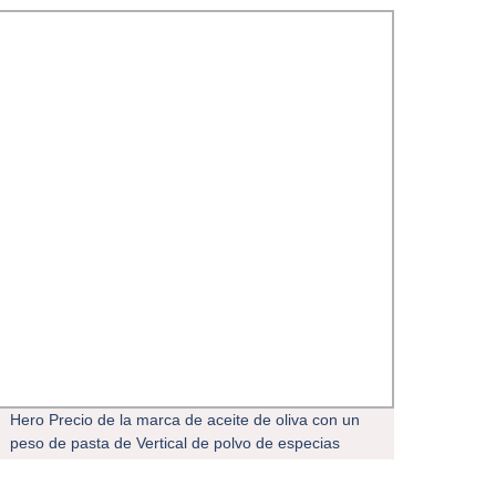
Hero Precio de la marca de aceite de oliva con un
Máqui
peso de pasta de Vertical de polvo de especias
VAPE 
Proveedor de la Cápsula de alta calidad de la botella
de cerveza puede el cuerpo de la máquina de