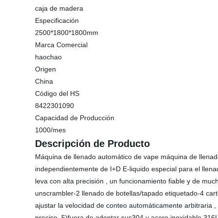
caja de madera
Especificación
2500*1800*1800mm
Marca Comercial
haochao
Origen
China
Código del HS
8422301090
Capacidad de Producción
1000/mes
Descripción de Producto
Máquina de llenado automático de vape máquina de llenado d
independientemente de I+D E-liquido especial para el llenad
leva con alta precisión , un funcionamiento fiable y de muc
unscrambler-2 llenado de botellas/tapado etiquetado-4 cart
ajustar la velocidad de conteo automáticamente arbitraria , 
preciso. 5)fuera de adoptar sus304 y acero inoxidable 316