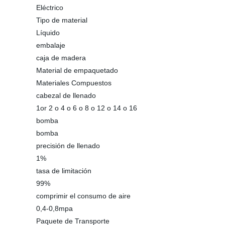
Eléctrico
Tipo de material
Líquido
embalaje
caja de madera
Material de empaquetado
Materiales Compuestos
cabezal de llenado
1or 2 o 4 o 6 o 8 o 12 o 14 o 16
bomba
bomba
precisión de llenado
1%
tasa de limitación
99%
comprimir el consumo de aire
0,4-0,8mpa
Paquete de Transporte