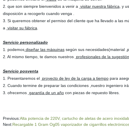
2. que son siempre bienvenidos a venir a
visitar nuestra fábrica
, y u
disposición a recogerlo cuando venga .
3. Si queremos obtener el permiso del cliente que ha llevado a las 
a
visitar su fábrica
.
Servicio personalizado
1. podemos
diseñar las máquinas
según sus necesidades(material ,powe
2. Al mismo tiempo, te damos nuestros
profesionales de la sugestión
Servicio posventa
1. Presentaremos el
proyecto de ley de la carga a tiempo
para asegu
2. Cuando termine de preparar las condiciones ,nuestro ingeniero irá a
3. ofrecemos
garantía de un año
con piezas de repuesto libres.
Previous:
Alta potencia de 220V, cartucho de aletas de acero inoxidab
Next:
Recargable 1 Gram Og05 vaporizador de cigarrillos electrónico