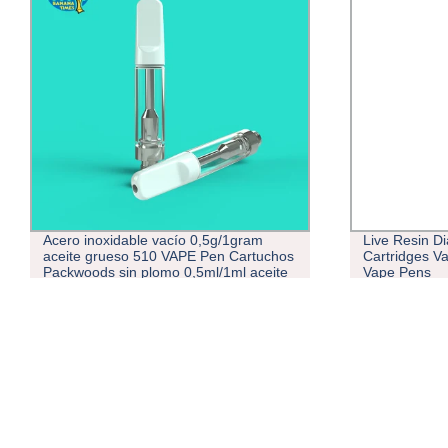
Live Resin Diamond Oil Ceramic Cell
OcityTimes m
Cartridges Vapes Rechargeable Empty
llenado VAPE
Vape Pens
cartucho HH