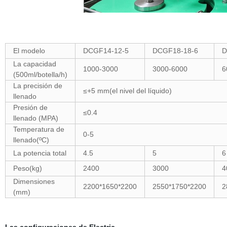
El modelo
DCGF14-12-5
DCGF18-18-6
D
La capacidad
1000-3000
3000-6000
6
(500ml/botella/h)
La precisión de
≤+5 mm(el nivel del líquido)
llenado
Presión de
≤0.4
llenado (MPA)
Temperatura de
0-5
llenado(ºC)
La potencia total
4.5
5
6
Peso(kg)
2400
3000
4
Dimensiones
2200*1650*2200
2550*1750*2200
2
(mm)