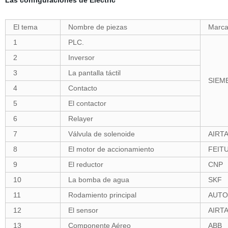
Las configuraciones de Electric
El tema
Nombre de piezas
Marc
1
PLC.
2
Inversor
3
La pantalla táctil
SIEM
4
Contacto
5
El contactor
6
Relayer
7
Válvula de solenoide
AIRT
8
El motor de accionamiento
FEIT
9
El reductor
CNP
10
La bomba de agua
SKF
11
Rodamiento principal
AUTO
12
El sensor
AIRT
13
Componente Aéreo
ABB