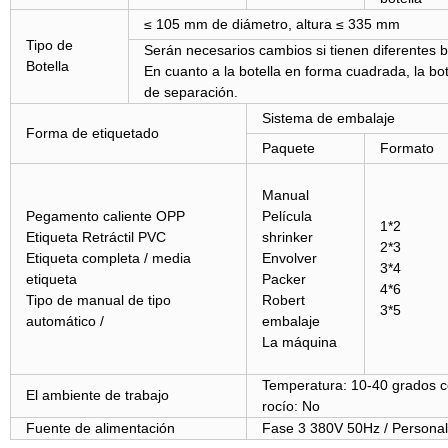
≤ 105 mm de diámetro, altura ≤ 335 mm
Tipo de
Serán necesarios cambios si tienen diferentes bo
Botella
En cuanto a la botella en forma cuadrada, la bot
de separación.
Sistema de embalaje
Forma de etiquetado
Paquete
Formato
Manual
Pegamento caliente OPP
Película
1*2
Etiqueta Retráctil PVC
shrinker
2*3
Etiqueta completa / media
Envolver
3*4
etiqueta
Packer
4*6
Tipo de manual de tipo
Robert
3*5
automático /
embalaje
La máquina
Temperatura: 10-40 grados c
El ambiente de trabajo
rocío: No
Fuente de alimentación
Fase 3 380V 50Hz / Personal