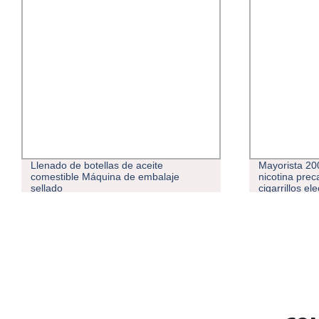
Mayorista 2000 Puffs 50mg Acapes de
Consulta sob
nicotina precargados 2 en 1 Sabores
sabores y ca
cigarrillos electrónicos con diseño
Vaporizador 
delgado