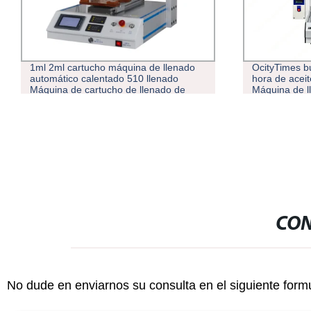
OcityTimes buen Precio 3000pcs por
Máquina de l
hora de aceite grueso vaina VAPE
semiautomáti
Máquina de llenado
rosca 510 Pi
llenado de c
cerámica
CON
No dude en enviarnos su consulta en el siguiente form