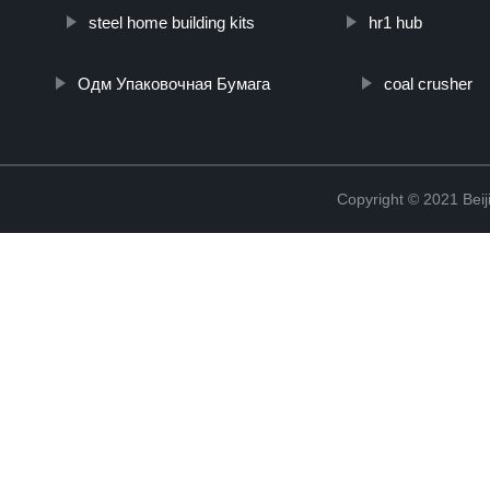
steel home building kits
hr1 hub
Одм Упаковочная Бумага
coal crusher
Copyright © 2021 Beij