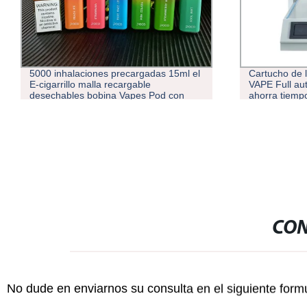
Cartucho de lápiz desechable 1ml 2ml
Salida de fáb
VAPE Full automático de grosor que
electrónico 
ahorra tiempo Máquina de llenado de
Llenado
aceite
CON
No dude en enviarnos su consulta en el siguiente form