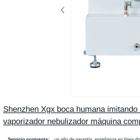
Shenzhen Xgx boca humana imitando el
vaporizador nebulizador máquina com
Servicio postventa:
un año de garantía, enseñanza en línea di