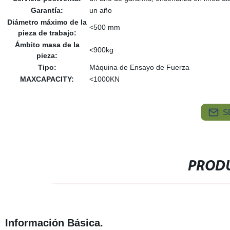
Garantía:
un año
Diámetro máximo de la
<500 mm
pieza de trabajo:
Ámbito masa de la
<900kg
pieza:
Tipo:
Máquina de Ensayo de Fuerza
MAXCAPACITY:
<1000KN
S
PRODU
Información Básica.