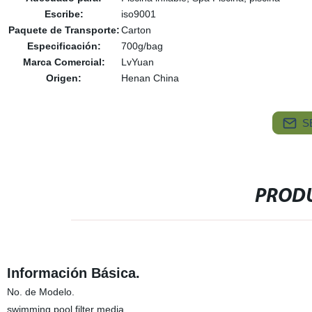
Escribe:
iso9001
Paquete de Transporte:
Carton
Especificación:
700g/bag
Marca Comercial:
LvYuan
Origen:
Henan China
S
PRODU
Información Básica.
No. de Modelo.
swimming pool filter media