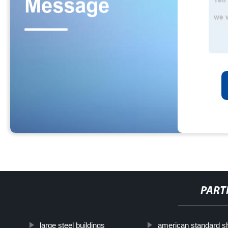
PART
large steel buildings
american standard 