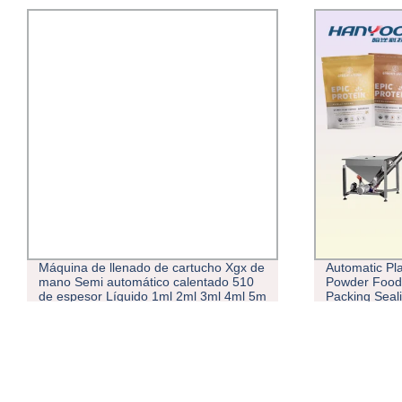
Automatic Plastic Bag Pouch Sachet
Máquina de F
Powder Food Vacuum Heat Sealer
cartucho líqu
Packing Sealing and Filling Packaging
mayor
Machine