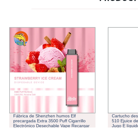
Fábrica de Shenzhen humos Elf
Cartucho de
precargada Extra 3500 Puff Cigarrillo
510 Ejuice de
Electrónico Desechable Vape Recargar
Jugo E líquid
Bar 5000 desechables de bolitas de
E-líquido ciga
cigarro E
automático M