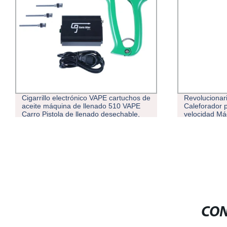
Cigarrillo electrónico VAPE cartuchos de
Revolucionar
aceite máquina de llenado 510 VAPE
Caleforador p
Carro Pistola de llenado desechable,
velocidad Má
relleno grueso para calentamiento de
completamen
aceite para pluma VAPE
disparos
CON