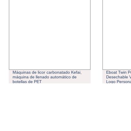
Máquinas de licor carbonatado Kefai,
Eboat Twin 
máquina de llenado automático de
Desechable V
botellas de PET
Logo Persona
Espeso Emba