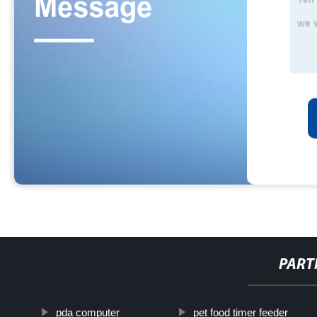
PART
pda computer
pet food timer feeder