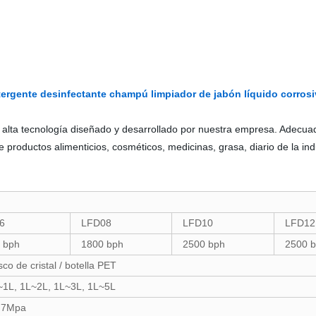
tergente desinfectante champú limpiador de jabón líquido corro
e alta tecnología diseñado y desarrollado por nuestra empresa. Adecuad
productos alimenticios, cosméticos, medicinas, grasa, diario de la indus
6
LFD08
LFD10
LFD12
 bph
1800 bph
2500 bph
2500 
sco de cristal / botella PET
~1L, 1L~2L, 1L~3L, 1L~5L
0.7Mpa