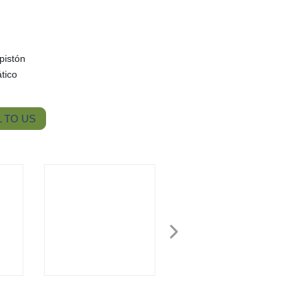
pistón
tico
 TO US