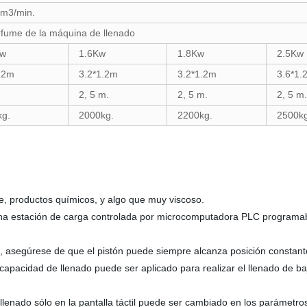
 m3/min.
rfume de la máquina de llenado
kw
1.6Kw
1.8Kw
2.5Kw
.2m
3.2*1.2m
3.2*1.2m
3.6*1.
2, 5 m.
2, 5 m.
2, 5 m.
kg.
2000kg.
2200kg.
2500kg
e, productos químicos, y algo que muy viscoso.
una estación de carga controlada por microcomputadora PLC programabl
o, asegúrese de que el pistón puede siempre alcanza posición constant
a capacidad de llenado puede ser aplicado para realizar el llenado de ba
llenado sólo en la pantalla táctil puede ser cambiado en los parámetros