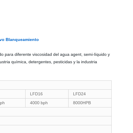
sivo Blanqueamiento
o para diferente viscosidad del agua agent, semi-líquido y
tria química, detergentes, pesticidas y la industria
LFD16
LFD24
bph
4000 bph
8000HPB