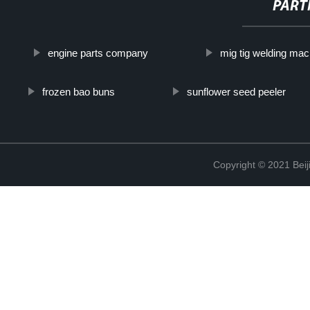
PART
engine parts company
mig tig welding mac
frozen bao buns
sunflower seed peeler
Copyright © 2021 Beij