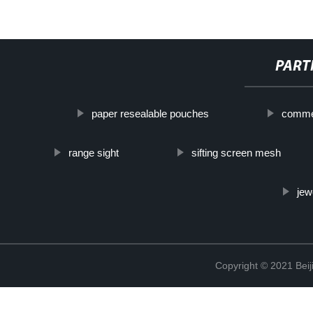
PART
paper resealable pouches
commer
range sight
sifting screen mesh
jew
Copyright © 2021 Beij