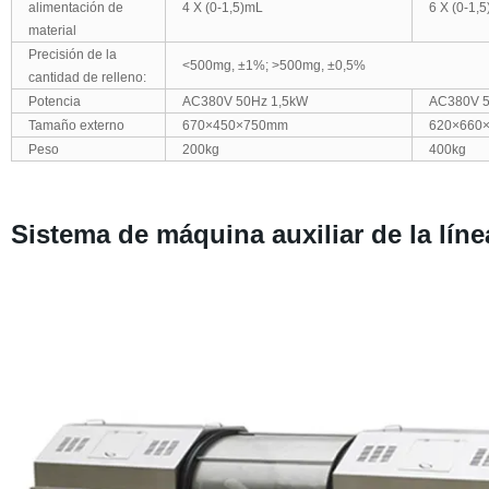
alimentación de
4 X (0-1,5)mL
6 X (0-1,
material
Precisión de la
<500mg, ±1%; >500mg, ±0,5%
cantidad de relleno:
Potencia
AC380V 50Hz 1,5kW
AC380V 5
Tamaño externo
670×450×750mm
620×660
Peso
200kg
400kg
Sistema de máquina auxiliar de la lín