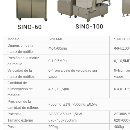
Modelo
SINO-60
SINO-100
Dimensión de la
Φ64x60mm
Φ64x100
matriz de rodillo
Presión de la matriz
0,1-0,5MPa
0,1-0,5M
de rodillo
Velocidad de la
0-4rpm ajuste de velocidad sin
0-4rpm aj
matriz de rodillos
vapor
vapor
Cantidad de
alimentación de
4 X (0-1,5)mL
6 X (0-1,
material
Precisión de la
<500mg, ±1%; >500mg, ±0,5%
cantidad de relleno:
Potencia
AC380V 50Hz 1,5kW
AC380V 5
Tamaño externo
670×450×750mm
620×660
Peso
200kg
400kg