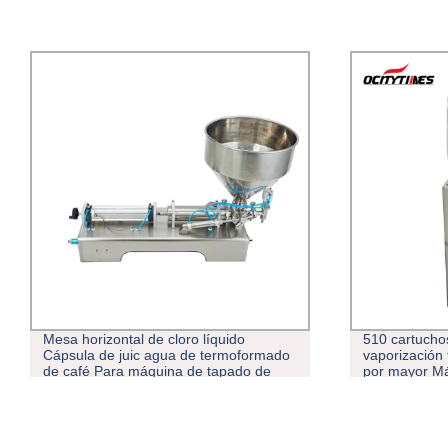
510 cartuchos de lápiz para
OcityTimes b
vaporización totalmente automáticos al
hora de acei
por mayor Máquinas de tapar a presión
Máquina de l