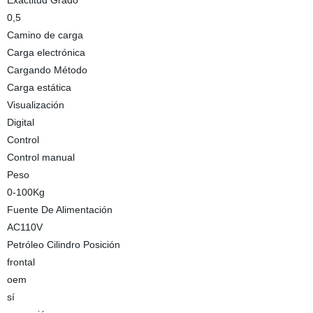
Exactitud Grado
0,5
Camino de carga
Carga electrónica
Cargando Método
Carga estática
Visualización
Digital
Control
Control manual
Peso
0-100Kg
Fuente De Alimentación
AC110V
Petróleo Cilindro Posición
frontal
oem
sí