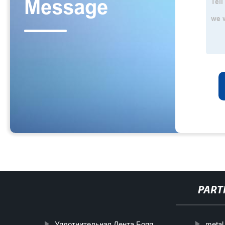
PART
Уплотнительная Лента Бопп
metal 