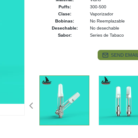
Puffs:
300-500
Clase:
Vaporizador
Bobinas:
No Reemplazable
Desechable:
No desechable
Sabor:
Series de Tabaco
SEND EMAIL