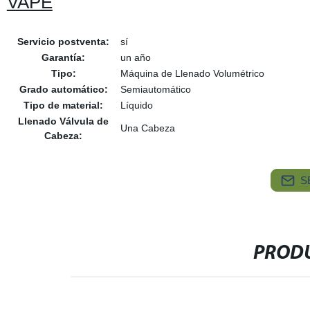
VAPE
Servicio postventa:
sí
Garantía:
un año
Tipo:
Máquina de Llenado Volumétrico
Grado automático:
Semiautomático
Tipo de material:
Líquido
Llenado Válvula de
Una Cabeza
Cabeza:
S
PRODU