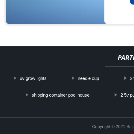
PART
uv grow lights
needle cup
x
shipping container pool house
2 5v p
Copyright © 2021 Beij