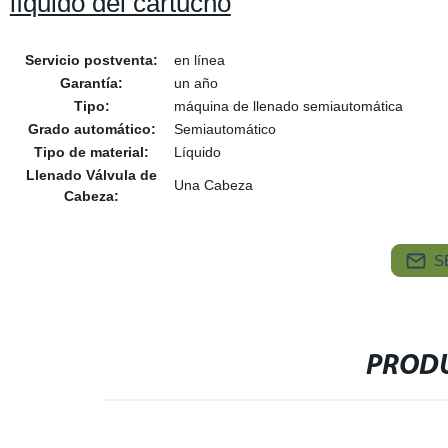
líquido del cartucho
Servicio postventa:
en línea
Garantía:
un año
Tipo:
máquina de llenado semiautomática
Grado automático:
Semiautomático
Tipo de material:
Líquido
Llenado Válvula de
Una Cabeza
Cabeza:
S
PRODU